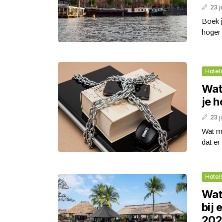
23 j
Boek j
hoger 
Hotel
Wat 
je 
23 j
Wat mo
dat er 
Hotel
Wat 
bij 
20