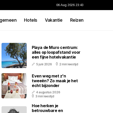
06 Aug 2026 23:43
lgemeen
Hotels
Vakantie
Reizen
Playa de Muro centrum:
alles op loopafstand voor
een fijne hotelvakantie
5 juni 2026
2 min leestijd
Even weg met z'n
tweeën? Zo maak je het
écht bijzonder
4 augustus 2026
3 min leestijd
Hoe herken je
betrouwbare en