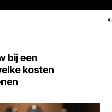
A
w bij een
welke kosten
enen