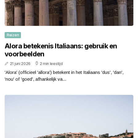
Reizen
Alora betekenis Italiaans: gebruik en
voorbeelden
21 juni 2026
2 min leestijd
'Alora' (officieel 'allora') betekent in het Italiaans 'dus', 'dan',
'nou' of 'goed', afhankelijk va...