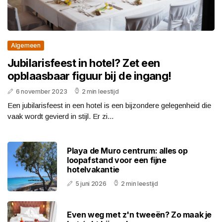
Algemeen
Jubilarisfeest in hotel? Zet een
opblaasbaar figuur bij de ingang!
6 november 2023
2 min leestijd
Een jubilarisfeest in een hotel is een bijzondere gelegenheid die
vaak wordt gevierd in stijl. Er zi...
Playa de Muro centrum: alles op
loopafstand voor een fijne
hotelvakantie
5 juni 2026
2 min leestijd
Even weg met z'n tweeën? Zo maak je