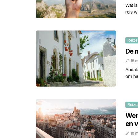
Wat is
reis w
Reize
De 
18 
Andalu
om haa
Reize
Wer
en 
10 