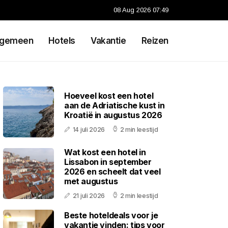
08 Aug 2026 07:49
lgemeen
Hotels
Vakantie
Reizen
Hoeveel kost een hotel
aan de Adriatische kust in
Kroatië in augustus 2026
14 juli 2026
2 min leestijd
Wat kost een hotel in
Lissabon in september
2026 en scheelt dat veel
met augustus
21 juli 2026
2 min leestijd
Beste hoteldeals voor je
vakantie vinden: tips voor