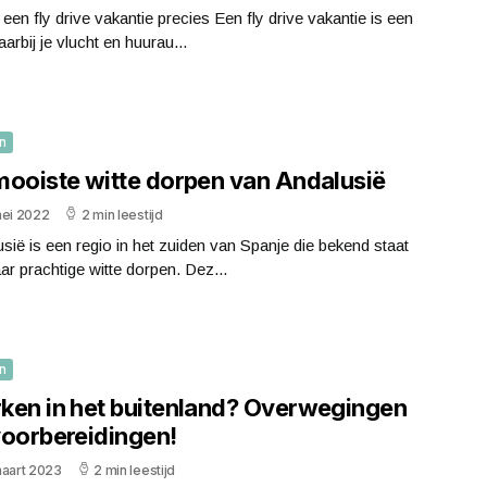
 een fly drive vakantie precies Een fly drive vakantie is een
aarbij je vlucht en huurau...
n
mooiste witte dorpen van Andalusië
mei 2022
2 min leestijd
sië is een regio in het zuiden van Spanje die bekend staat
r prachtige witte dorpen. Dez...
n
ken in het buitenland? Overwegingen
voorbereidingen!
maart 2023
2 min leestijd