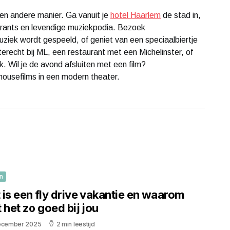
en andere manier. Ga vanuit je
hotel Haarlem
de stad in,
urants en levendige muziekpodia. Bezoek
uziek wordt gespeeld, of geniet van een speciaalbiertje
 terecht bij ML, een restaurant met een Michelinster, of
. Wil je de avond afsluiten met een film?
thousefilms in een modern theater.
n
 is een fly drive vakantie en waarom
 het zo goed bij jou
ecember 2025
2 min leestijd