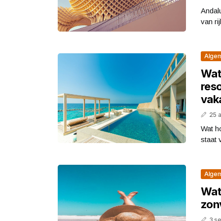
Andalu
van ri
Alge
Wat 
res
vak
25 
Wat ho
staat
Alge
Wat 
zon
3 s