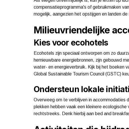
Als vliegen onvermijdelijk is, kun je letten op 
compensatieprogramma's of gebruikmaken van 
mogelijk, aangezien het opstijgen en landen de
Milieuvriendelijke a
Kies voor ecohotels
Ecohotels zijn speciaal ontworpen om zo duurz
hernieuwbare energiebronnen, zijn gebouwd met 
water- en energieverbruik. Kijk bij het boeken va
Global Sustainable Tourism Council (GSTC) ke
Ondersteun lokale initia
Overweeg om te verblijven in accommodaties d
plekken hebben vaak een kleinere ecologische
rechtstreeks. Denk hierbij aan bed and breakfas