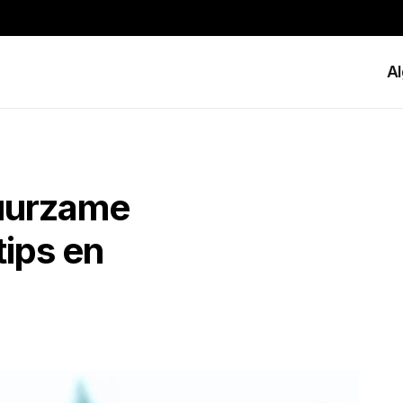
A
duurzame
tips en