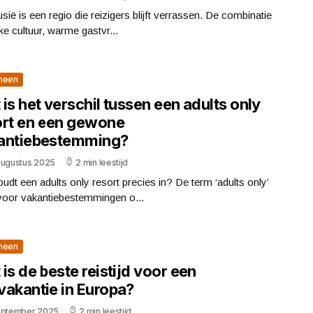
sië is een regio die reizigers blijft verrassen. De combinatie
jke cultuur, warme gastvr...
meen
is het verschil tussen een adults only
ort en een gewone
antiebestemming?
augustus 2025
2 min leestijd
udt een adults only resort precies in? De term ‘adults only’
 voor vakantiebestemmingen o...
meen
is de beste reistijd voor een
vakantie in Europa?
eptember 2025
2 min leestijd