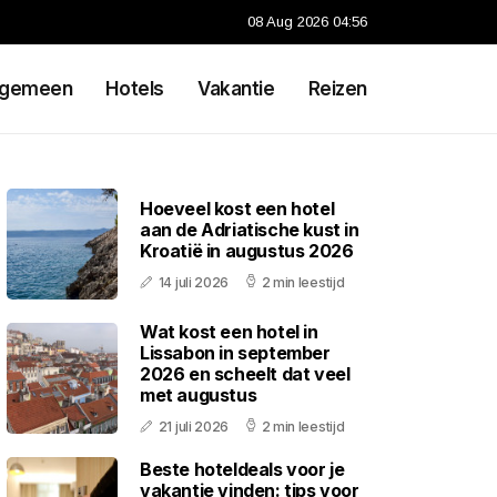
08 Aug 2026 04:56
lgemeen
Hotels
Vakantie
Reizen
Hoeveel kost een hotel
aan de Adriatische kust in
Kroatië in augustus 2026
14 juli 2026
2 min leestijd
Wat kost een hotel in
Lissabon in september
2026 en scheelt dat veel
met augustus
21 juli 2026
2 min leestijd
Beste hoteldeals voor je
vakantie vinden: tips voor