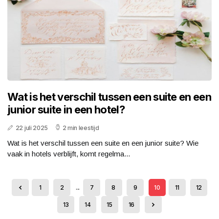
Wat is het verschil tussen een suite en een
junior suite in een hotel?
22 juli 2025
2 min leestijd
Wat is het verschil tussen een suite en een junior suite? Wie
vaak in hotels verblijft, komt regelma...
1
2
...
7
8
9
10
11
12
13
14
15
16